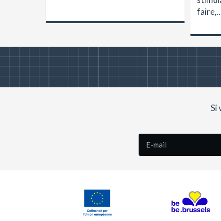
faire,..
Si