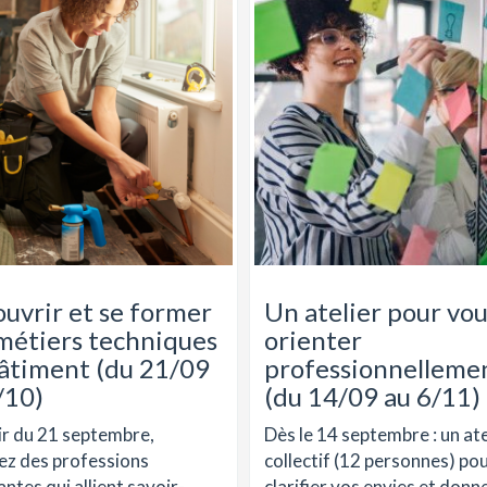
uvrir et se former
Un atelier pour vo
métiers techniques
orienter
âtiment (du 21/09
professionnelleme
/10)
(du 14/09 au 6/11)
ir du 21 septembre,
Dès le 14 septembre : un ate
ez des professions
collectif (12 personnes) po
ntes qui allient savoir-
clarifier vos envies et donne