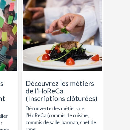
us
Découvrez les métiers
de l’HoReCa
nt
(Inscriptions clôturées)
Découverte des métiers de
l’HoReCa (commis de cuisine,
lier
commis de salle, barman, chef de
ur
rang,...
r du...