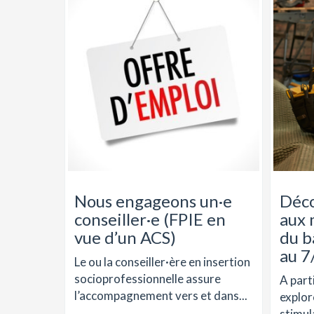
Nous engageons un·e
Déco
conseiller·e (FPIE en
aux 
vue d’un ACS)
du b
au 7
Le ou la conseiller·ère en insertion
socioprofessionnelle assure
A part
l’accompagnement vers et dans...
explor
stimula